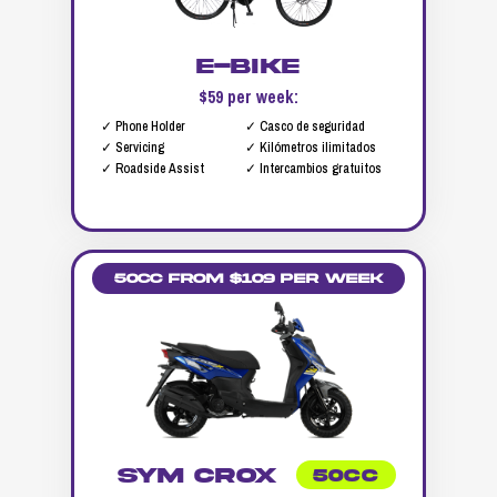
E-Bike
$59 per week:
✓ Phone Holder
✓ Casco de seguridad
✓ Servicing
✓ Kilómetros ilimitados
✓ Roadside Assist
✓ Intercambios gratuitos
50cc from $109 per week
SYM Crox
50CC