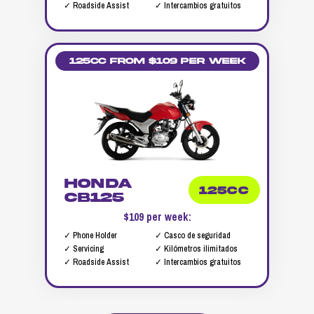
✓ Roadside Assist
✓ Intercambios gratuitos
125cc from $109 per week
Honda
125cc
CB125
$109 per week:
✓ Phone Holder
✓ Casco de seguridad
✓ Servicing
✓ Kilómetros ilimitados
✓ Roadside Assist
✓ Intercambios gratuitos